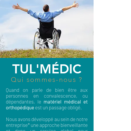
TUL'MÉDIC
Qui sommes-nous ?
Quand on parle de bien être aux
personnes en convalescence, ou
dépendantes, le
matériel médical et
orthopédique
est un passage obligé.
Nous avons développé au sein de notre
entreprise* une approche bienveillante
et donc un service global pour